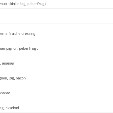
bab, skinke, løg, peberfrugt
reme fraiche dressing
champignon, peberfrugt
d, ananas
gnon, løg, bacon
 ananas
løg, oksekød