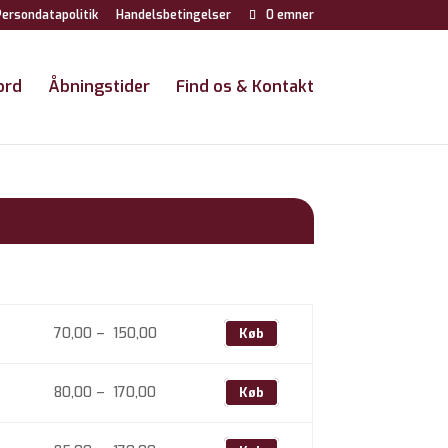
ersondatapolitik
Handelsbetingelser
0 emner
ord
Åbningstider
Find os & Kontakt
Prisinterval:
70,00
–
150,00
Køb
70,00
til
Prisinterval:
80,00
–
170,00
Køb
150,00
80,00
til