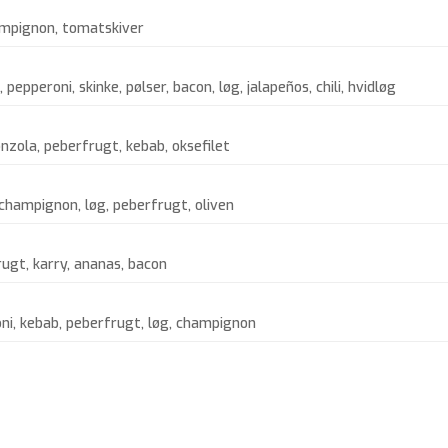
ampignon, tomatskiver
epperoni, skinke, pølser, bacon, løg, jalapeños, chili, hvidløg
zola, peberfrugt, kebab, oksefilet
champignon, løg, peberfrugt, oliven
rugt, karry, ananas, bacon
ni, kebab, peberfrugt, løg, champignon