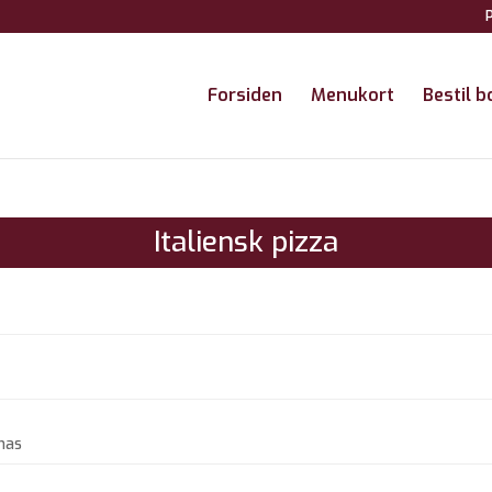
P
Forsiden
Menukort
Bestil b
Italiensk pizza
nas