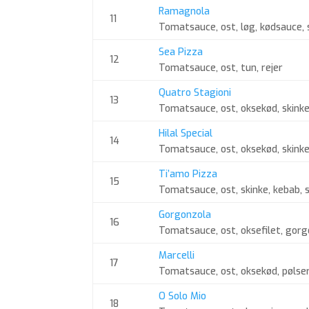
Ramagnola
11
Tomatsauce, ost, løg, kødsauce, 
Sea Pizza
12
Tomatsauce, ost, tun, rejer
Quatro Stagioni
13
Tomatsauce, ost, oksekød, skinke
Hilal Special
14
Tomatsauce, ost, oksekød, skinke
Ti’amo Pizza
15
Tomatsauce, ost, skinke, kebab, 
Gorgonzola
16
Tomatsauce, ost, oksefilet, gor
Marcelli
17
Tomatsauce, ost, oksekød, pølser,
O Solo Mio
18