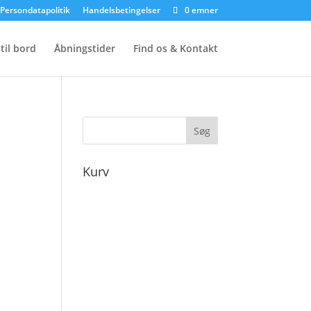
Persondatapolitik
Handelsbetingelser
0 emner
til bord
Åbningstider
Find os & Kontakt
Kurv