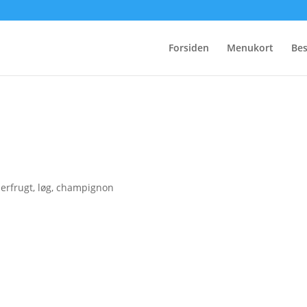
Forsiden
Menukort
Bes
l:
berfrugt, løg, champignon