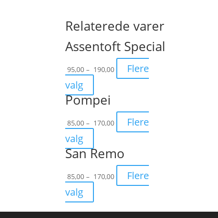
Relaterede varer
Assentoft Special
Prisinterval:
Flere
95,00
–
190,00
95,00
valg
til
Pompei
190,00
Prisinterval:
Flere
85,00
–
170,00
85,00
valg
til
San Remo
170,00
Prisinterval:
Flere
85,00
–
170,00
85,00
valg
til
170,00