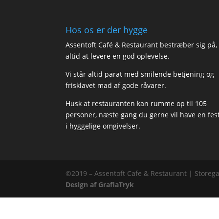
Hos os er der hygge
Assentoft Café & Restaurant bestræber sig på,
altid at levere en god oplevelse.
Vi står altid parat med smilende betjening og
frisklavet mad af gode råvarer.
Husk at restauranten kan rumme op til 105
personer, næste gang du gerne vil have en fes
i hyggelige omgivelser.
©2019 – Assentoft Cafe & Restaurant | Storega
Design af GrafiaTryk