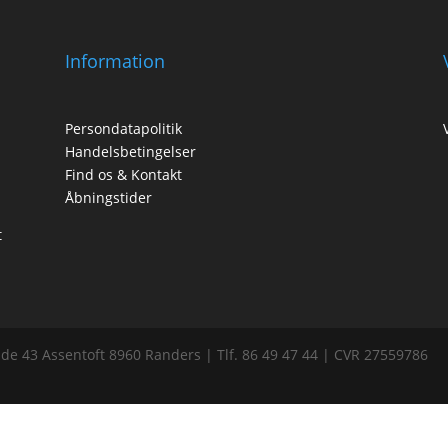
Information
Persondatapolitik
Handelsbetingelser
Find os & Kontakt
Åbningstider
t
de 43 Assentoft 8960 Randers | Tlf. 86 49 47 44 | CVR 27559786