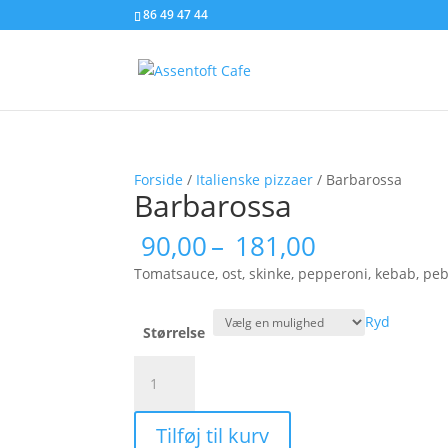
86 49 47 44
Forside
/
Italienske pizzaer
/ Barbarossa
Barbarossa
Prisinterva
90,00
–
181,00
90,00
Tomatsauce, ost, skinke, pepperoni, kebab, pe
til
181,00
Ryd
Størrelse
Barbarossa
antal
Tilføj til kurv