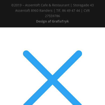
©2019 – Assentoft Cafe & Restaurant | Storegade 43
Assentoft 8960 Randers | Tlf. 86 49 47 44 | CVR
27559786
Design af GrafiaTryk