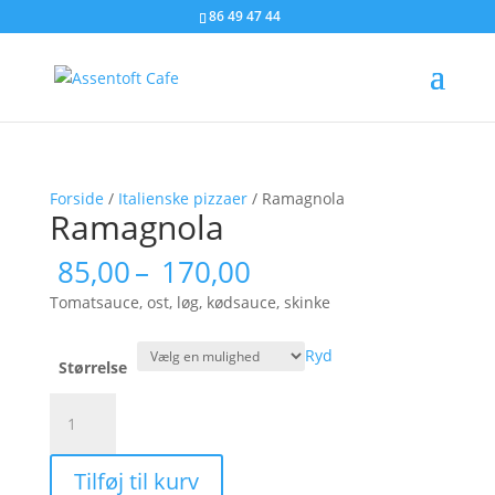
86 49 47 44
Forside
/
Italienske pizzaer
/ Ramagnola
Ramagnola
Prisinterval:
85,00
–
170,00
85,00
Tomatsauce, ost, løg, kødsauce, skinke
til
170,00
Ryd
Størrelse
Ramagnola
antal
Tilføj til kurv