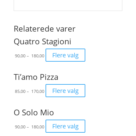
Relaterede varer
Quatro Stagioni
Prisinterval:
Flere valg
90,00
–
180,00
90,00
til
180,00
Ti’amo Pizza
Prisinterval:
Flere valg
85,00
–
170,00
85,00
til
170,00
O Solo Mio
Prisinterval:
Flere valg
90,00
–
180,00
90,00