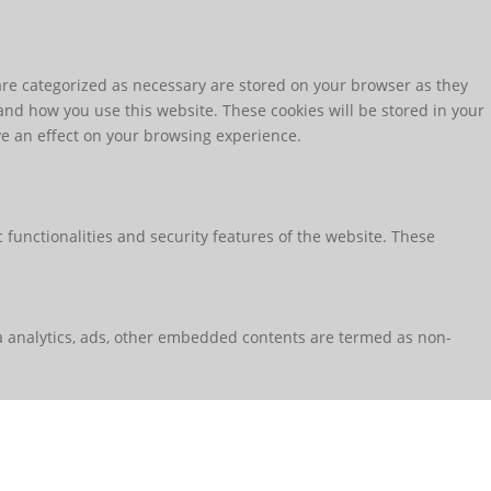
are categorized as necessary are stored on your browser as they
tand how you use this website. These cookies will be stored in your
ve an effect on your browsing experience.
 functionalities and security features of the website. These
via analytics, ads, other embedded contents are termed as non-