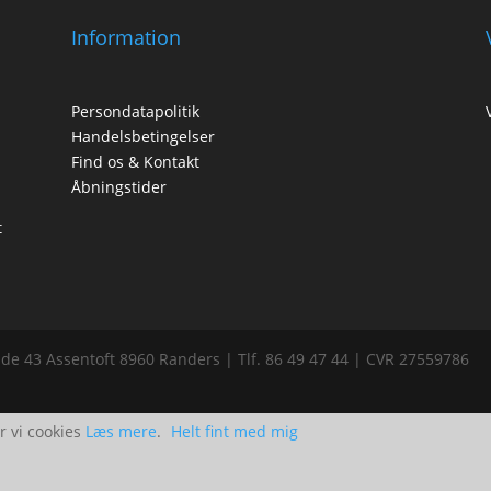
Information
Persondatapolitik
Handelsbetingelser
Find os & Kontakt
Åbningstider
t
de 43 Assentoft 8960 Randers | Tlf. 86 49 47 44 | CVR 27559786
r vi cookies
Læs mere
.
Helt fint med mig