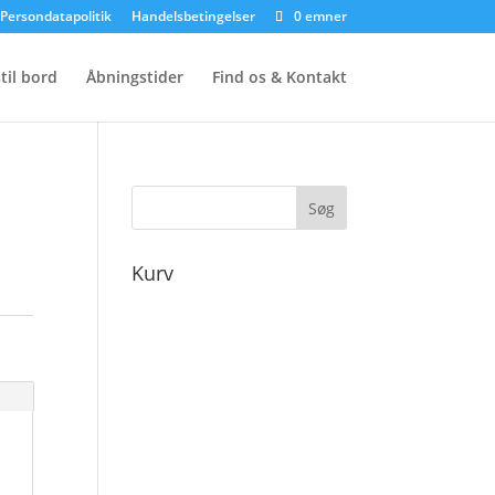
Persondatapolitik
Handelsbetingelser
0 emner
til bord
Åbningstider
Find os & Kontakt
Kurv