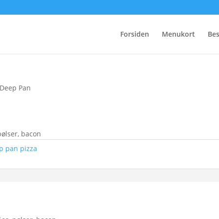
Forsiden
Menukort
Bes
 Deep Pan
pølser, bacon
p pan pizza