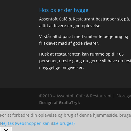
Hos os er der hygge
Assentoft Café & Restaurant bestræber sig på,
altid at levere en god oplevelse.
Vi står altid parat med smilende betjening og
frisklavet mad af gode råvarer.
Husk at restauranten kan rumme op til 105
personer, næste gang du gerne vil have en fes
i hyggelige omgivelser.
©2019 – Assentoft Cafe & Restaurant | Storega
Design af GrafiaTryk
For at forbedre din oplevelse og brug af denne hjemmeside, bruge
Nej tak (webshoppen kan ikke bruges)