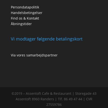
Persondatapolitik
Handelsbetingelser
Find os & Kontakt
Åbningstider
Vi modtager følgende betalingskort
Via vores samarbejdspartner
©2019 – Assentoft Cafe & Restaurant | Storegade 43
Assentoft 8960 Randers | Tlf. 86 49 47 44 | CVR
27559786