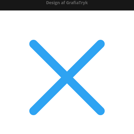
Design af GrafiaTryk