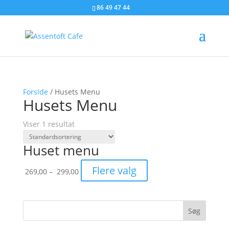
86 49 47 44
Forside
/ Husets Menu
Husets Menu
Viser 1 resultat
Huset menu
Prisinterval:
Flere valg
269,00
–
299,00
269,00
til
299,00