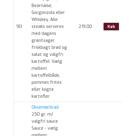
Bearnaise,
Gorgonzola eller
Whiskey. Alle
90
steaks serveres
219,00
Køb
med dagens
grøntsager,
friskbagt brød og
salat og valgfri
kartoffel: Vælg
mellem
kartoffelbåde,
pommes frites
eller kogte
kartofler
Oksemørbrad
250 gr. m/
valgfri sauce
Sauce - vælg
mellem: