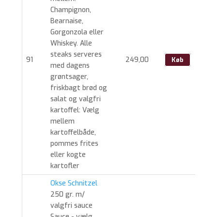
Champignon,
Bearnaise,
Gorgonzola eller
Whiskey. Alle
steaks serveres
91
249,00
Køb
med dagens
grøntsager,
friskbagt brød og
salat og valgfri
kartoffel: Vælg
mellem
kartoffelbåde,
pommes frites
eller kogte
kartofler
Okse Schnitzel
250 gr. m/
valgfri sauce
Sauce - vælg