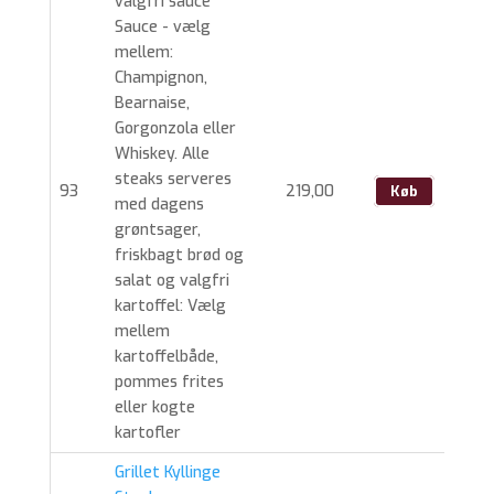
valgfri sauce
Sauce - vælg
mellem:
Champignon,
Bearnaise,
Gorgonzola eller
Whiskey. Alle
steaks serveres
93
219,00
Køb
med dagens
grøntsager,
friskbagt brød og
salat og valgfri
kartoffel: Vælg
mellem
kartoffelbåde,
pommes frites
eller kogte
kartofler
Grillet Kyllinge