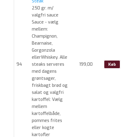
Steak
250 gr. m/
valgfri sauce
Sauce - vælg
mellem:
Champignon,
Bearnaise,
Gorgonzola
ellerWhiskey. Alle
94
steaks serveres
199,00
Køb
med dagens
grøntsager,
friskbagt brød og
salat og valgfri
kartoffel: Vælg
mellem
kartoffelbåde,
pommes frites
eller kogte
kartofler