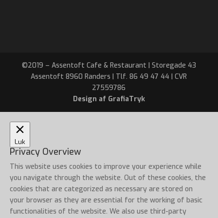
©2019 – Assentoft Cafe & Restaurant | Storegade 43
Assentoft 8960 Randers | Tlf. 86 49 47 44 | CVR
27559786
Design af GrafiaTryk
Luk
Privacy Overview
This website uses cookies to improve your experience while
you navigate through the website. Out of these cookies, the
cookies that are categorized as necessary are stored on
your browser as they are essential for the working of basic
functionalities of the website. We also use third-party