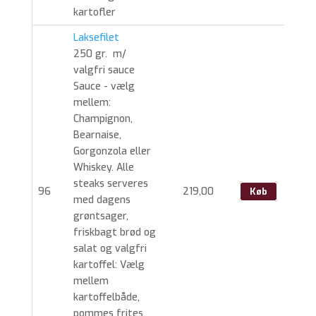
kartofler
Laksefilet
250 gr. m/
valgfri sauce
Sauce - vælg
mellem:
Champignon,
Bearnaise,
Gorgonzola eller
Whiskey. Alle
steaks serveres
96
219,00
Køb
med dagens
grøntsager,
friskbagt brød og
salat og valgfri
kartoffel: Vælg
mellem
kartoffelbåde,
pommes frites