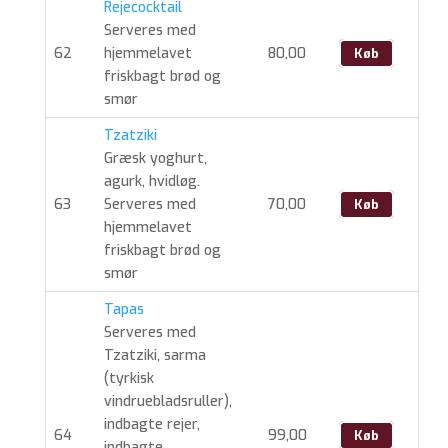
Rejecocktail
Serveres med
62
hjemmelavet
80,00
Køb
friskbagt brød og
smør
Tzatziki
Græsk yoghurt,
agurk, hvidløg.
63
Serveres med
70,00
Køb
hjemmelavet
friskbagt brød og
smør
Tapas
Serveres med
Tzatziki, sarma
(tyrkisk
vindruebladsruller),
indbagte rejer,
64
99,00
Køb
indbagte