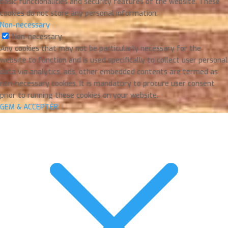
basic functionalities and security features of the website. These
cookies do not store any personal information.
Non-necessary
Non-necessary
Any cookies that may not be particularly necessary for the
website to function and is used specifically to collect user personal
data via analytics, ads, other embedded contents are termed as
non-necessary cookies. It is mandatory to procure user consent
prior to running these cookies on your website.
GEM & ACCEPTÈR