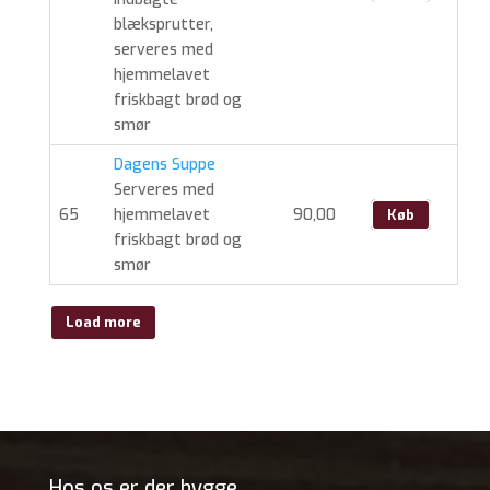
blæksprutter,
serveres med
hjemmelavet
friskbagt brød og
smør
Dagens Suppe
Serveres med
65
hjemmelavet
90,00
Køb
friskbagt brød og
smør
Load more
Hos os er der hygge