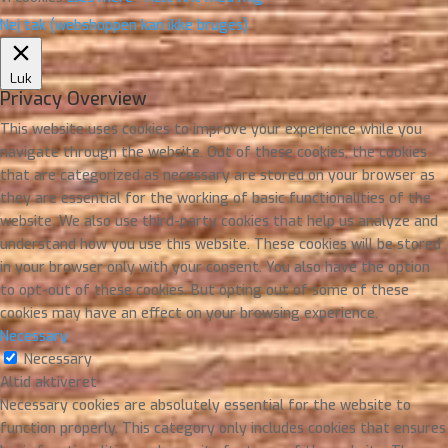
Nej tak (webshoppen kan ikke bruges)
Luk
Privacy Overview
This website uses cookies to improve your experience while you
navigate through the website. Out of these cookies, the cookies
that are categorized as necessary are stored on your browser as
they are essential for the working of basic functionalities of the
website. We also use third-party cookies that help us analyze and
understand how you use this website. These cookies will be stored
in your browser only with your consent. You also have the option
to opt-out of these cookies. But opting out of some of these
cookies may have an effect on your browsing experience.
Necessary
Necessary
Altid aktiveret
Necessary cookies are absolutely essential for the website to
function properly. This category only includes cookies that ensures