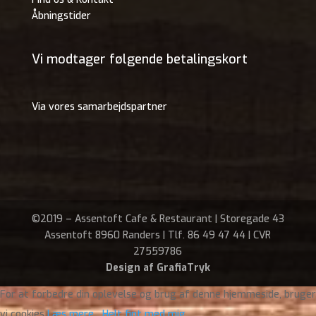
Åbningstider
Vi modtager følgende betalingskort
Via vores samarbejdspartner
©2019 – Assentoft Cafe & Restaurant | Storegade 43
Assentoft 8960 Randers | Tlf. 86 49 47 44 | CVR
27559786
Design af GrafiaTryk
For at forbedre din oplevelse og brug af denne hjemmeside, bruger
vi cookies
Læs mere
.
Helt fint med mig