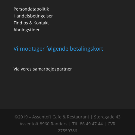
Persondatapolitik
Handelsbetingelser
Find os & Kontakt
Åbningstider
Vi modtager følgende betalingskort
Via vores samarbejdspartner
©2019 – Assentoft Cafe & Restaurant | Storegade 43
Assentoft 8960 Randers | Tlf. 86 49 47 44 | CVR
27559786