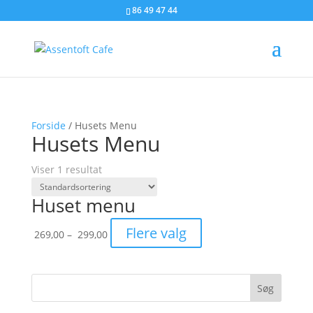
86 49 47 44
Forside
/ Husets Menu
Husets Menu
Viser 1 resultat
Huset menu
Prisinterval:
Flere valg
269,00
–
299,00
269,00
til
299,00