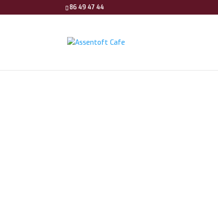
86 49 47 44
Assen
Storeg
8960 R
Tlf. 86