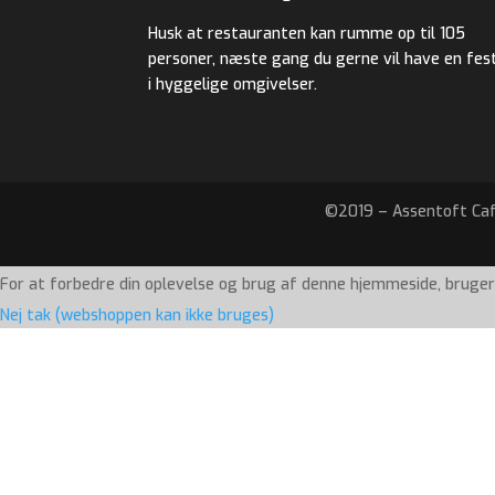
Husk at restauranten kan rumme op til 105
personer, næste gang du gerne vil have en fes
i hyggelige omgivelser.
©2019 – Assentoft Caf
For at forbedre din oplevelse og brug af denne hjemmeside, bruger
Nej tak (webshoppen kan ikke bruges)