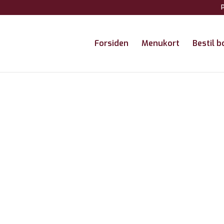
P
Forsiden
Menukort
Bestil b
toft Cafe & Restaurant
ade 43
anders
 49 47 44